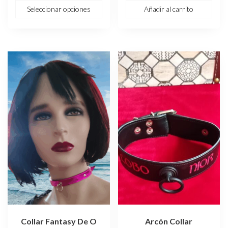
original
actual
Seleccionar opciones
Añadir al carrito
era:
es:
65,00 €.
32,50 €.
Este
producto
tiene
múltiples
variantes.
Las
opciones
se
pueden
elegir
en
la
página
de
Collar Fantasy De O
Arcón Collar
producto