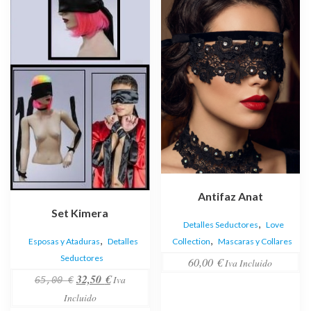
tiene
múltiples
variantes.
Las
opciones
se
pueden
elegir
en
la
página
de
Antifaz Anat
producto
Set Kimera
,
Detalles Seductores
Love
,
,
Collection
Mascaras y Collares
Esposas y Ataduras
Detalles
Seductores
60,00
€
Iva Incluido
El
El
32,50
€
Iva
65,00
€
precio
precio
Incluido