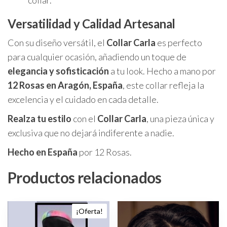
Versatilidad y Calidad Artesanal
Con su diseño versátil, el
Collar Carla
es perfecto
para cualquier ocasión, añadiendo un toque de
elegancia y sofisticación
a tu look. Hecho a mano por
12 Rosas en Aragón, España
, este collar refleja la
excelencia y el cuidado en cada detalle.
Realza tu estilo
con el
Collar Carla
, una pieza única y
exclusiva que no dejará indiferente a nadie.
Hecho en España
por 12 Rosas.
Productos relacionados
Este
¡Oferta!
producto