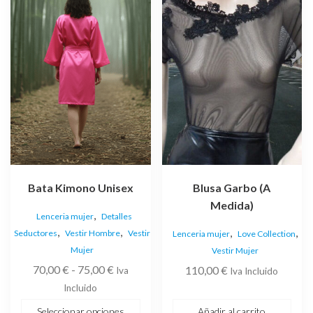
múltiples
variantes.
Las
opciones
se
pueden
elegir
en
la
página
de
Bata Kimono Unisex
Blusa Garbo (A
producto
Medida)
,
Lenceria mujer
Detalles
,
,
,
,
Seductores
Vestir Hombre
Vestir
Lenceria mujer
Love Collection
Mujer
Vestir Mujer
Rango
70,00
€
-
75,00
€
110,00
€
Iva
Iva Incluido
de
Incluido
precios:
Seleccionar opciones
Añadir al carrito