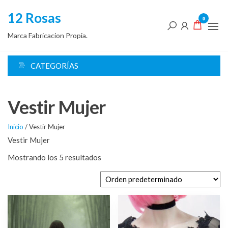
Saltar
12 Rosas
al
0
contenido
Marca Fabricacion Propia.
CATEGORÍAS
Vestir Mujer
Inicio
/ Vestir Mujer
Vestir Mujer
Mostrando los 5 resultados
Este
producto
tiene