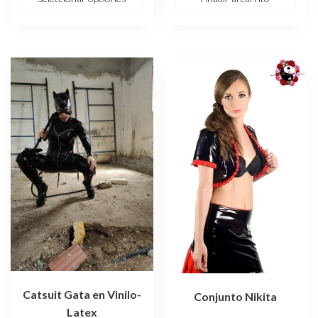
desde
70,00 €
hasta
75,00 €
Catsuit Gata en Vinilo-
Conjunto Nikita
Latex