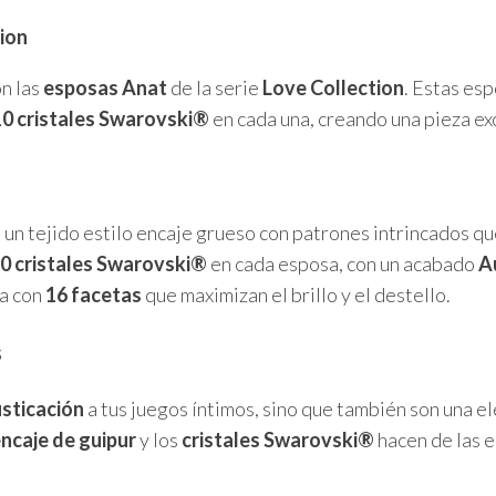
ion
on las
esposas Anat
de la serie
Love Collection
. Estas es
10 cristales Swarovski®
en cada una, creando una pieza ex
, un tejido estilo encaje grueso con patrones intrincados q
0 cristales Swarovski®
en cada esposa, con un acabado
A
ta con
16 facetas
que maximizan el brillo y el destello.
s
isticación
a tus juegos íntimos, sino que también son una e
ncaje de guipur
y los
cristales Swarovski®
hacen de las e