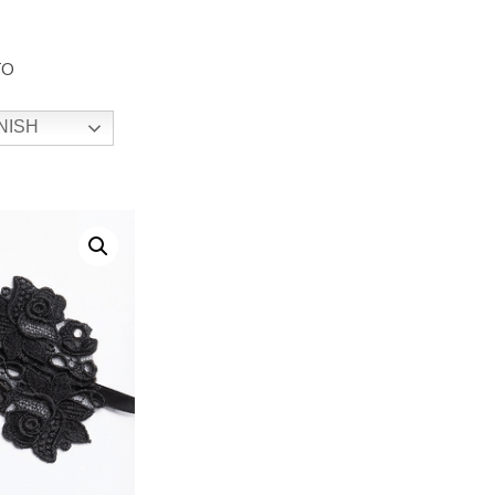
TO
NISH