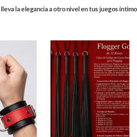
 lleva la elegancia a otro nivel en tus juegos íntimo
Este
producto
tiene
múltiples
variantes.
Las
opciones
se
pueden
elegir
en
la
página