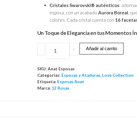
Cristales Swarovski® auténticos
: adorna
esposa, con un acabado
Aurora Boreal
, qu
colores. Cada cristal cuenta con
16 faceta
Un Toque de Elegancia en tus Momentos Í
Esposas
Añadir al carrito
-
+
Anat
cantidad
SKU:
Anat Esposas
Categorías:
Esposas y Ataduras
,
Love Collection
Etiqueta:
Esposas Anat
Marca:
12 Rosas