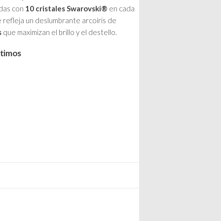
das con
10 cristales Swarovski®
en cada
e refleja un deslumbrante arcoíris de
s
que maximizan el brillo y el destello.
ntimos