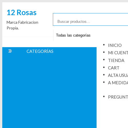
Saltar
12 Rosas
al
contenido
Marca Fabricacion
Propia.
INICIO
CATEGORÍAS
MI CUEN
TIENDA
CART
ALTA USU
A MEDID
PREGUNT