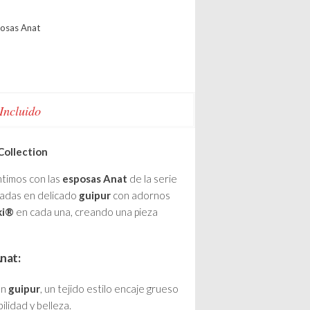
osas Anat
 Incluido
Collection
ntimos con las
esposas Anat
de la serie
nadas en delicado
guipur
con adornos
ki®
en cada una, creando una pieza
Anat:
en
guipur
, un tejido estilo encaje grueso
lidad y belleza.