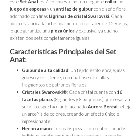
Este
Set Anat
está compuesto por un elegante
collar
, un
juego de esposas
y un
antifaz de guipur
con diseño floral,
adornado con finas
lágrimas de cristal Swarovski
. Cada
pieza es fabricada artesanalmente en el taller de 12 Rosas,
lo que garantiza una
pieza única
y exclusiva, ya que no
existen dos sets completamente iguales.
Características Principales del Set
Anat:
Guipur de alta calidad
: Un tejido estilo encaje, más
grueso y resistente, con una base de malla y
fragmentos de patrones florales.
Cristales Swarovski®
: Cada cristal cuenta con
16
facetas planas
(8 grandes y 8 pequeñas) que resaltan
su brillo espectacular. El acabado
Aurora Boreal
refleja
un arcoíris de colores, creando un efecto único e
impresionante.
Hecho a mano
: Todas las piezas son confeccionadas
individualmente por nuestros artesanos, lo que las