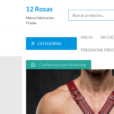
Saltar
12 Rosas
al
contenido
Marca Fabricacion
Propia.
INICIO
MI CU
CATEGORÍAS
PREGUNTAS FREC
Contactenos por WhatsApp