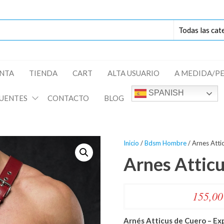
ENTA
TIENDA
CART
ALTA USUARIO
A MEDIDA/P
SPANISH
UENTES
CONTACTO
BLOG
Inicio
/
Bdsm Hombre
/ Arnes Atti
Arnes Attic
155,0
Arnés Atticus de Cuero – Exp