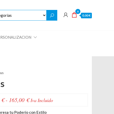
0
0,00 €
ERSONALIZACION
cus
us
Rango
0
€
-
165,00
€
Iva Incluido
de
resa tu Poderío con Estilo