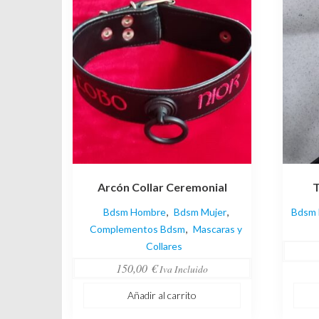
opcion
se
pueden
elegir
en
la
página
de
produc
Arcón Collar Ceremonial
T
,
,
Bdsm Hombre
Bdsm Mujer
Bdsm
,
Complementos Bdsm
Mascaras y
Collares
150,00
€
Iva Incluido
Añadir al carrito