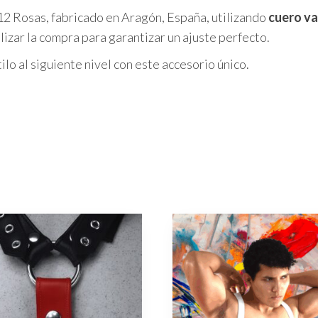
12 Rosas, fabricado en Aragón, España, utilizando
cuero v
izar la compra para garantizar un ajuste perfecto.
tilo al siguiente nivel con este accesorio único.
Este
to
producto
tiene
es
múltiples
es.
variantes.
Las