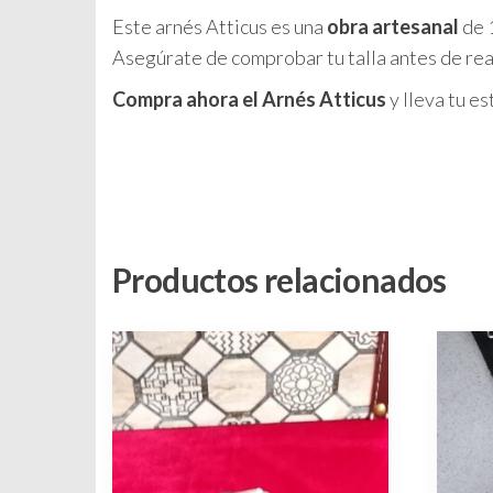
Este arnés Atticus es una
obra artesanal
de 
Asegúrate de comprobar tu talla antes de real
Compra ahora el Arnés Atticus
y lleva tu es
Productos relacionados
Este
produc
tiene
múltipl
variant
Las