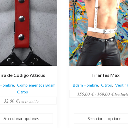
es
opciones
se
pueden
elegir
en
la
página
de
to
producto
ira de Código Atticus
Tirantes Max
,
,
,
,
 Hombre
Complementos Bdsm
Bdsm Hombre
Otros
Vestir
Otros
Rango
155,00
€
-
169,00
€
Iva Incl
32,00
€
de
Iva Incluido
precios:
desde
Seleccionar opciones
Seleccionar opciones
155,00 