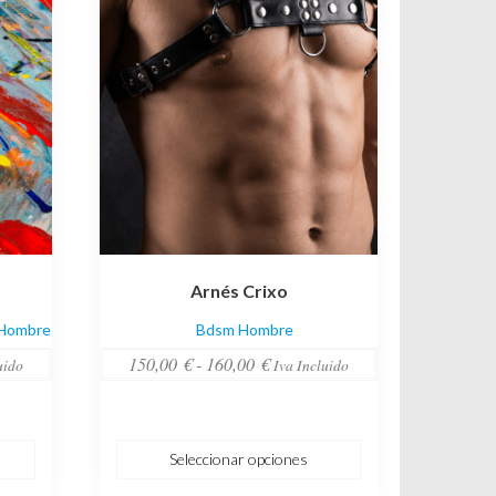
opciones
se
pueden
elegir
en
la
página
de
producto
Arnés Crixo
 Hombre
Bdsm Hombre
Rango
150,00
€
-
160,00
€
uido
Iva Incluido
de
precios:
desde
Seleccionar opciones
€
150,00 €