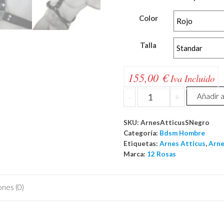
Color
Talla
155,00
€
Iva Incluido
Arnes
-
+
Añadir a
Atticus
cantidad
SKU:
ArnesAtticusSNegro
Categoría:
Bdsm Hombre
Etiquetas:
Arnes Atticus
,
Arne
Marca:
12 Rosas
ones (0)