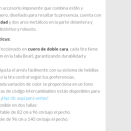
precios:
un accesorio imponente que combina estilo y
desde
uero, diseñado para resaltar tu presencia, cuenta con
idad
y dos aros metálicos en la parte delantera y
155,00 €
istintivo y robusto.
hasta
ticus:
165,00 €
eccionado en
cuero de doble cara
, cada tira tiene
 en la talla Bear), garantizando durabilidad y
justa el arnés fácilmente con su sistema de hebillas
 la tira central según tus preferencias.
da variación de color se proporciona en un tono
ras de código intercambiables están disponibles para
 ¡
Haz clic aquí para verlas!
nible en dos tallas:
table de 82 cm a 96 cm bajo el pecho.
le de 96 cm a 140 cm bajo el pecho.