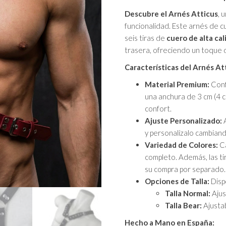
Descubre el Arnés Atticus
, 
funcionalidad. Este arnés de c
seis tiras de
cuero de alta cal
trasera, ofreciendo un toque d
Características del Arnés At
Material Premium:
Conf
una anchura de 3 cm (4 cm
confort.
Ajuste Personalizado:
A
y personalízalo cambiando
Variedad de Colores:
Ca
completo. Además, las ti
su compra por separado.
Opciones de Talla:
Dispo
Talla Normal:
Ajus
Talla Bear:
Ajustab
Hecho a Mano en España: