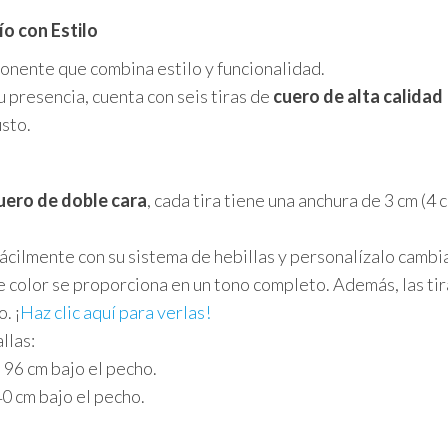
o con Estilo
ponente que combina estilo y funcionalidad.
u presencia, cuenta con seis tiras de
cuero de alta calidad
usto.
uero de doble cara
, cada tira tiene una anchura de 3 cm (4 
fácilmente con su sistema de hebillas y personalízalo cambia
 color se proporciona en un tono completo. Además, las ti
. ¡
Haz clic aquí para verlas!
llas:
 96 cm bajo el pecho.
0 cm bajo el pecho.