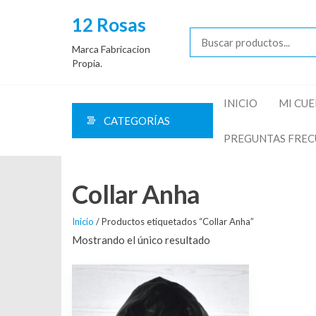
Saltar
12 Rosas
al
contenido
Marca Fabricacion
Propia.
INICIO
MI CU
CATEGORÍAS
PREGUNTAS FREC
Collar Anha
Inicio
/ Productos etiquetados “Collar Anha”
Mostrando el único resultado