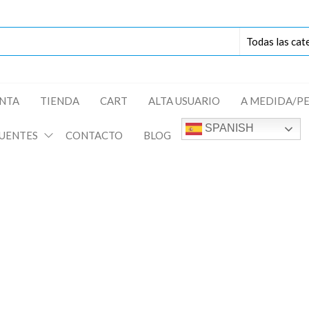
ENTA
TIENDA
CART
ALTA USUARIO
A MEDIDA/P
SPANISH
UENTES
CONTACTO
BLOG