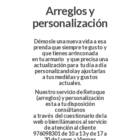
Arreglos y
personalización
Démosle una nueva vida a esa
prenda que siempre te gusto y
que tienes arrinconada
en tu armario y que precisa una
actualización para tu día a día
personalizandolay ajustarlas
a tus medidas y gustos
actuales.
Nuestro servicio de Retoque
(arreglos) y personalización
esta a tu disposición
consúltanos
a través del cuestionario de la
web o bien llámanos al servicio
de atención al cliente
976098301 de 10 a 13 y de 17 a
20 de Lunes a Viernes